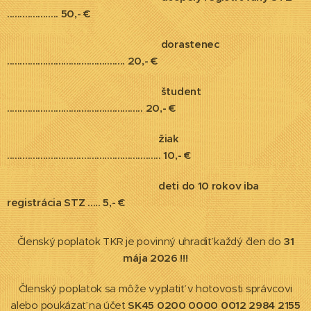
.................... 50,- €
dorastenec
.............................................. 20,- €
študent
..................................................... 20,- €
žiak
............................................................ 10,- €
deti do 10 rokov iba
registrácia STZ .....
5,- €
Členský poplatok TKR je povinný uhradiť každý člen do
31
mája 2026 !!!
Členský poplatok sa môže vyplatiť v hotovosti správcovi
alebo poukázať na účet
SK45 0200 0000 0012 2984 2155