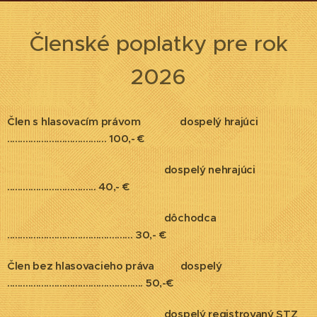
Členské poplatky pre rok
2026
Člen s hlasovacím právom dospelý hrajúci
...................................... 100,- €
dospelý nehrajúci
.................................. 40,- €
dôchodca
................................................ 30,- €
Člen bez hlasovacieho práva
dospelý
.................................................... 50,-€
dospelý registrovaný STZ