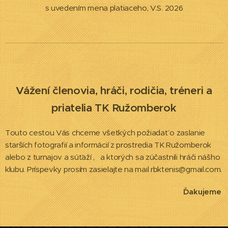
s uvedením mena platiaceho, V.S. 2026
Vážení členovia, hráči, rodičia, tréneri a
priatelia TK Ružomberok
Touto cestou Vás chceme všetkých požiadať o zaslanie
starších fotografií a informácií z prostredia TK Ružomberok
alebo z turnajov a súťaží , a ktorých sa zúčastnili hráči nášho
klubu. Príspevky prosím zasielajte na mail rbktenis@gmail.com.
Ďakujeme