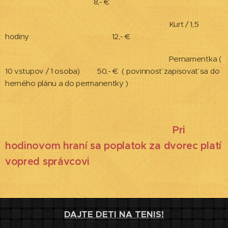
8,- €
Kurt / 1,5
hodiny 12,- €
Pernamentka (
10 vstupov / 1 osoba) 50,- € ( povinnosť zapisovať sa do
herného plánu a do permanentky )
Pri
hodinovom hraní sa poplatok za dvorec platí
vopred správcovi
DAJTE DETI NA TENIS!