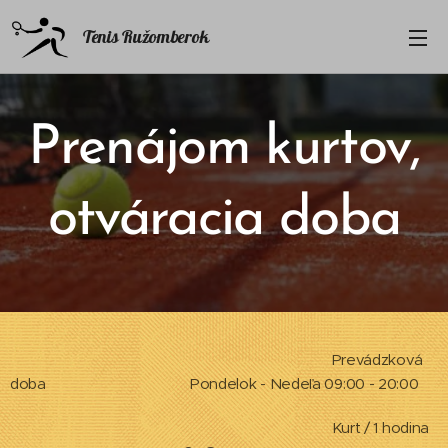
Tenis Ružomberok
Prenájom kurtov,
otváracia doba
Prevádzková
doba Pondelok - Nedeľa 09:00 - 20:00
Kurt / 1 hodina