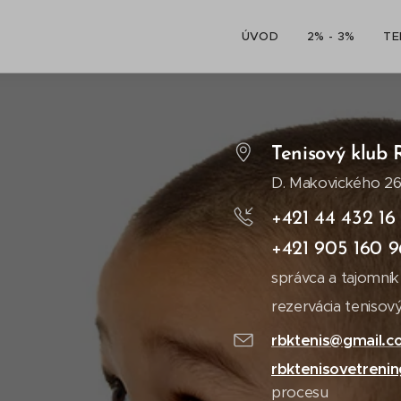
ÚVOD
2% - 3%
TE
Tenisový klub
D. Makovického 2
+421 44 432 16
+421 905 160 
správca a tajomník
rezervácia teniso
rbktenis
@gmail.c
rbktenisovetreni
procesu