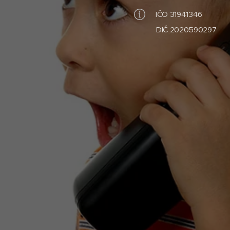
IČO 31941346
DIČ 2020590297