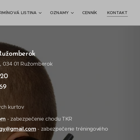
RMÍNOVÁ LISTINA
OZNAMY
CENNÍK
KONTAKT
 Ružomberok
6, 034 01 Ružomberok
 20
969
vých kurtov
om
- zabezpečenie chodu TKR
ngy@gmail.com
- zabezpečenie tréningového