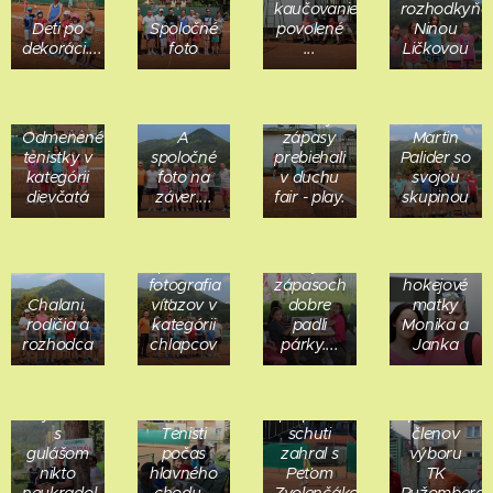
kaučovanie
rozhodkyňo
Deti po
Spoločné
povolené
Ninou
dekoráci....
foto
...
Ličkovou
Všetky
Odmenené
A
zápasy
Martin
tenistky v
spoločné
prebiehali
Palider so
kategórii
foto na
v duchu
svojou
dievčatá
záver....
fair - play.
skupinou
Ako
predjedlo
po
Tenisovo
Spoločná
ťažkých
-
fotografia
zápasoch
hokejové
Chalani,
víťazov v
dobre
matky
rodičia a
kategórii
padli
Monika a
rozhodca
chlapcov
párky....
Janka
Oliver
strážil,
Janko si
Bojová
aby kotlík
po práci
porada
s
Tenisti
schuti
členov
gulášom
počas
zahral s
výboru
Zápasy
nikto
hlavného
Peťom
TK
boli také
neukradol...
chodu...
Zvolenčákom
Ružomberok.