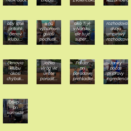
dramatické
Čo ešte
Garanti (
Oliver:
, že
musíme
rozhodcovia
,,Oco,
niekedy
urobiť,
) skupín
neviem
museli
aby sme
si na
ako Ti je
rozhodovať
pritiahli
výbornom
v Nórsku,
dvaja
členov
guláši
ale tu je
umpirový
Rodičov
klubu...
pochutili..
super,,.
rozhodcovia.
a detí
bolo
neúrekom,
len
Martin
Janko
členovia
Jožko
Palider
Janky
klubu
Virág vie
pri
počas
akosi
určite
poradovej
prípravy
chýbali...
poradiť...
prehliadke...
ingrediencií..
Dušan
Oško ,,
pri
kormidle
,,