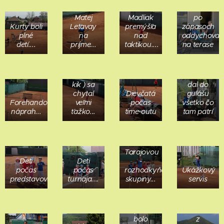
Martin
Chalani
Matej
Madliak
po
Kurty boli
Letavay
premýšľa
zápasoch
plné
na
nad
oddychovali
detí....
príjme...
taktikou....
na terase
Janko
dohliadal,
Kvalitný
aby
servis (
Dušan
kik ) sa
dal do
chytal
Dievčatá
gulášu
Forehandový
veľmi
počas
všetko čo
Deti
náprah...
ťažko...
time-outu
tam patrí
(zmiešaná
skupina )
s
Romankou
Tarajovou
Deti
Deti
-
počas
počas
rozhodkyňou
Ukážkový
predstavovania...
turnaja....
skupiny...
servis
Počas
zápasov
Dievčatá
bolo
z