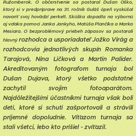
Ružomberok. O občerstvenie sa postaral Dušan Oško,
ktorý si v predpríprave na 31. ročník Guláš ópeň vyskúšal
navariť svoj hovädzí perkelt. Skúška dopadla na výbornú
aj vďaka pomoci Janka Jankyho, Matúša Plančíka a Marka
Mesiara. O bezproblémový priebeh zápasov sa postarali
rozhodca a usporiadateľ Jožko Virág a
hlavný
rozhodcovia jednotlivých skupín Romanka
Tarajová, Nina Ličková a Martin Palider.
Akreditovaným fotografom turnaja bol
Dušan Dujava, ktorý všetko podstatné
zachytil svojim fotoaparátom.
Najdôležitejšími účastníkmi turnaja však boli
deti, ktoré si schuti zašportovali a strávili
príjemné dopoludnie. Víťazom turnaja sa
stali všetci, lebo kto prišiel - zvíťazil.