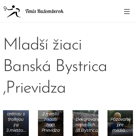
Tenis Ružomberok
Mladší žiaci
Banská Bystrica
,Prievidza
Matej
pred
Matej
BASELINE
Letavay
arénou s
2.miesto
trofejou
mladší
Dekorovanie
Pózovanie
za
žiaci,
najlepších...
pre
3.miesto...
Prievidza
(B.Bystrica)
médiá...
Matej