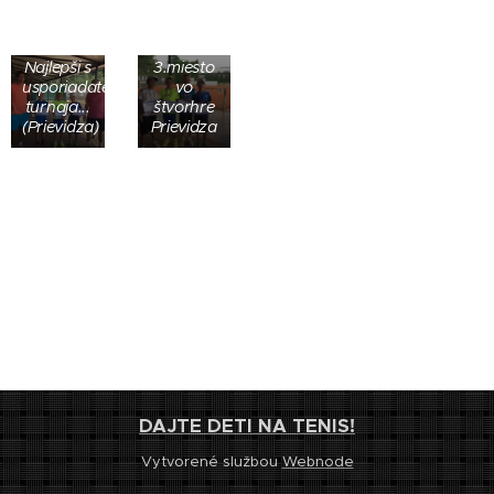
Letavay s
Filipom
Kaštánkom
Najlepši s
3.miesto
usporiadateľmi
vo
turnaja...
štvorhre
(Prievidza)
Prievidza
DAJTE DETI NA TENIS!
Vytvorené službou
Webnode