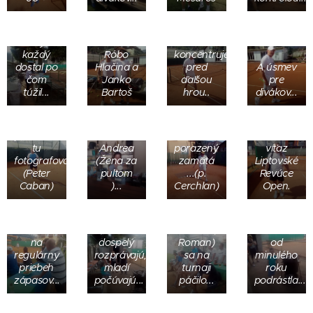
Pani
Katka sa
starala.
Šaňo Iliev
aby
sa
každý
Róbo
koncentruje
dostal po
Hlačina a
pred
A úsmev
čom
Janko
ďaľšou
pre
túžil...
Bartoš
hrou..
divákov...
a víťaz sa
usmieva...
Máš
( Jaro
povolenie
Mastiš
tu
Andrea
porazený
víťaz
fotografovať..?.
(Žena za
zamätá
Liptovské
(Peter
pultom
...(p.
Revúce
Caban)
)...
Cerchlan)
Open.
chalanom
zo Žiaru (
Dušan
Vrbický
Petra:,,
dohliadal
Keď sa
Jaroslav,
Ako som
na
dospelý
Roman)
od
regulárny
rozprávajú,
sa na
minulého
priebeh
mladí
turnaji
roku
zápasov...
počúvajú...
páčilo...
podrástla...,,
Keď
budeš
trénovať