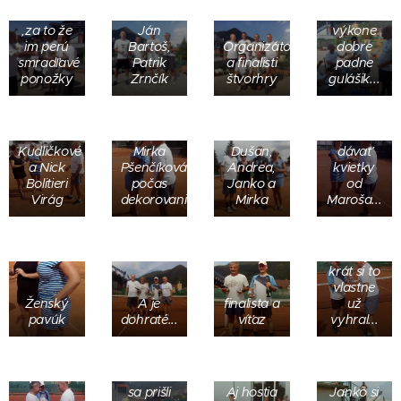
hráčov
Jonák a
dobrom
,za to že
Ján
výkone
im perú
Bartoš,
Organizátori
dobre
smradľavé
Patrik
a finalisti
padne
ponožky
Zrnčík
štvorhry
gulášik...
Mirka,
aspoň
Serena a
budeš
Wenus
mať kam
Kudličkové
Mirka
Dušan,
dávať
a Nick
Pšenčíková
Andrea,
kvietky
Bolitieri
počas
Janko a
od
Virág
dekorovania
Mirka
Maroša...
Janko
,koľký
krát si to
vlastne
Pán
Ženský
A je
finalista a
už
riaditeľ
pavúk
dohraté...
víťaz
vyhral...
Pančík a
jeho žiak
Lubo
Kudlička
sa prišli
Aj hostia
Janko si