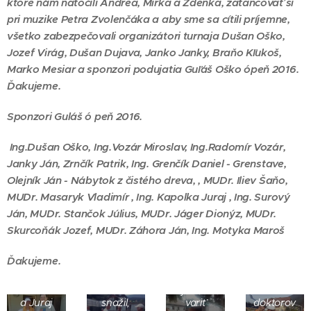
ktoré nám natočili Andrea, Mirka a Zdenka, zatancovať si
pri muzike Petra Zvolenčáka a aby sme sa cítili príjemne,
všetko zabezpečovali organizátori turnaja Dušan Oško,
Jozef Virág, Dušan Dujava, Janko Janky, Braňo Kľukoš,
Marko Mesiar a sponzori podujatia Guľáš Oško ópeň 2016.
Ďakujeme.
Sponzori Guláš ó peň 2016.
Ing.Dušan Oško, Ing.Vozár Miroslav, Ing.Radomír Vozár,
Janky Ján, Zrnčík Patrik, Ing. Grenčík Daniel - Grenstave,
Olejník Ján - Nábytok z čistého dreva, , MUDr. Iliev Šaňo,
MUDr. Masaryk Vladimír , Ing. Kapolka Juraj , Ing. Surový
Ján, MUDr. Stančok Július, MUDr. Jáger Dionýz, MUDr.
Skurcoňák Jozef, MUDr. Záhora Ján, Ing. Motyka Maroš
Stano!
Ďakujeme.
Jožko,
,,Hrať
Milan
keby si
tenis, to
Puskeiler
sa viac
je ako
Stretnutie
a Juraj
snažil,
variť
doktorov