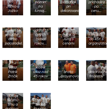
pozrieť
pomáhali
prichádza
Jožko a
na
pri
po
Jožko
turnaj...
dekorovaní...
cenu...
Dušan,
ako si to
dokázal
Dušan to
udržať to
je suché ,
celých
Patrik a
finalisti
alebo
tridsať
Juraj s
do 45+ s
polosladké...
rokov....
cenami
organizátor
Ján
Víťaz
Kotrík
Patrik
víťaz nad
bratia
dekorovanie
Zrnčík
45 rokov
Brayenovci
finalistov
Janko
ďakuje
svojmu
tímu a
finalisti
divákom...
štvorhry