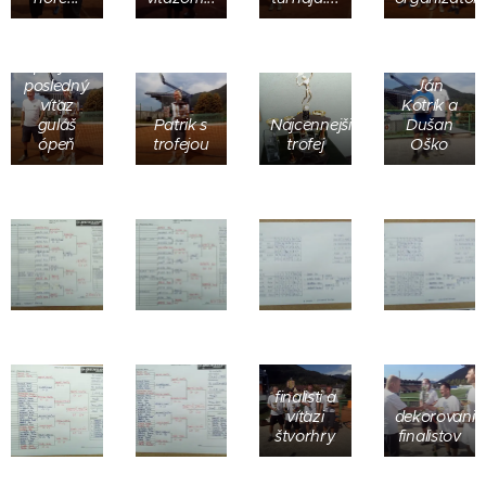
prvý a
posledný
Ján
víťaz
Kotrík a
guláš
Patrik s
Najcennejšia
Dušan
ópeň
trofejou
trofej
Oško
finalisti a
víťazi
dekorovanie
štvorhry
finalistov
odovzdávanie
Miroslav
kytíc pre
Salák,
manželky
Juraj
Po