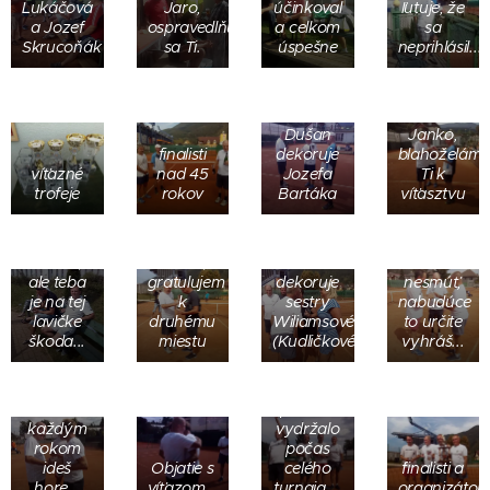
Lukáčová
Jaro,
účinkoval
ľutuje, že
a Jozef
ospravedlňujeme
a celkom
sa
Skrucoňák
sa Ti.
úspešne
neprihlásil...
Dušan
Janko,
finalisti
dekoruje
blahoželám
Laco ,
víťazné
nad 45
Jozefa
Ti k
Vlado
trofeje
rokov
Bartáka
víťasztvu
Straňák
fotografuje
lebo už
dohral,
Janko,
Jožko
Jurko
ale teba
gratulujem
dekoruje
nesmúť,
je na tej
k
sestry
nabudúce
lavičke
druhému
Wiliamsové
to určite
ďakujeme
škoda...
miestu
(Kudličkové)
vyhráš...
Ti Pane
Paťo,
Bože za
klobúk
to, že
dole,
počasie
každým
vydržalo
rokom
počas
ideš
Objatie s
celého
finalisti a
hore...
víťazom...
turnaja....
organizátori