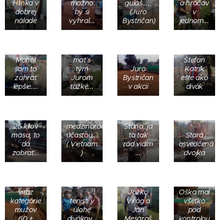
Hlinka v
možno
guláš...,,
a hráčov
dobrej
by si
(Juro
v
nálade
vyhral...
Bystričan)
jednom...
Ten
brácho
to bude
Mohol
mať s
Štefan
som to
tým
Juro
Kotrík
zahrať
Jurom
Bystričan
ešte ako
lepšie....
ťažké...
v akcii
divák
Turnaj
bol aj s
25 kilov
medzinárodnou
Stano, ja
mäsa, to
účasťou...
ťa tak
Stará
dá
( Vietnam
rád vidím
osvedčená
zabrať...
)
...
dvojka
Mirko
Vrbacký,
Dušan
víťaz
Jožko
Oško mal
kategórie
tenisti v
Virág a
všetko
mužov
úlohe
Ján
pod
60 +
divákov...
Mesároš
kontrolou....