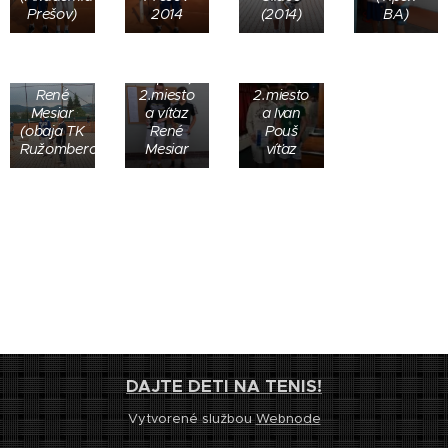
Ružomberok,
východoslovenského
Prešov)
2014
(2014)
BA)
Štefan
regionu
Kalaba
2015,
Filip
(TK
René
Mastiš a
Poprad)
Mesiar
René
2.miesto
2.miesto
Mesiar
a víťaz
a Ivan
(obaja TK
René
Pouš
Ružomberok)
Mesiar
víťaz
DAJTE DETI NA TENIS!
Vytvorené službou
Webnode